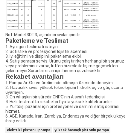
Not: Model 3DT3, aşındırıcı sıvılar içindir.
Paketleme ve Teslimat
1. Aynı gün teslimatı isteyin.
2. Sofistike ve profesyonel lojistik acentesi.
3. İyi eğitimli ve disiplinli paketleme ekibi.
4. Satış sonrası servis: Ürünü çalıştırırken herhangi bir sorunuz
veya probleminiz varsa, lütfen bizimle iletişime geçmekten
çekinmeyin.Sorunlar sizin için hemen çözülecektir.
Rekabet avantajları
1
.Pompa Ar-Ge ve üretiminde altmışın üzerinde deneyim.
2. Havacılık sıvısı yüksek teknolojisini hidrolik uç ve güç ucuna
uyarlayın,
3. On yılı aşkın bir süredir CNPC'nin A sınıfı tedarikçisi.
4. Hızlı teslimatta rekabetçi fiyata yüksek kaliteli ürünler.
5. Yurtdışı pazarlar için profesyonel ve samimi satış sonrası
hizmet.
6. ABD, Kanada, İran, Zambiya, Endonezya ve diğer birçok ülkeye
ihraç edildi.
elektrikli pistonlu pompa
yüksek basınçlı pistonlu pompa