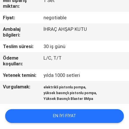
Min sipariş
1 Set
KONTROL
miktarı:
Fiyat:
negotiable
BIZIMLE
Ambalaj
İHRAÇ AHŞAP KUTU
ILETIŞIME
bilgileri:
GEÇIN
Teslim süresi:
30 iş günü
Ödeme
L/C, T/T
BIR
koşulları:
TEKLIF
Yetenek temini:
yılda 1000 setleri
ISTEĞI
Vurgulamak:
,
elektrikli pistonlu pompa
,
yüksek basınçlı pistonlu pompa
SITE
Yüksek Basınçlı Blaster 8Mpa
HARITASI
EN IYI FIYAT
PRIVACY