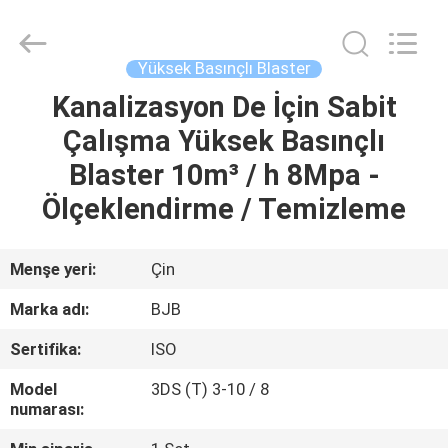
Pump
Co.,
Ltd..
All
Rights
Yüksek Basınçlı Blaster
Reserved.
Developed
by
Kanalizasyon De İçin Sabit
EV
ECER
Çalışma Yüksek Basınçlı
ÜRÜN:%
Blaster 10m³ / h 8Mpa -
S
Ölçeklendirme / Temizleme
HAKKIMIZDA
Menşe yeri:
Çin
Marka adı:
BJB
FABRIKA
Sertifika:
ISO
TURU
Model
3DS (T) 3-10 / 8
numarası:
KALITE