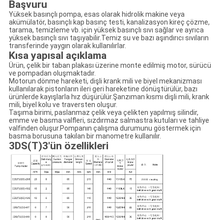
Başvuru
Yüksek basınçlı pompa, esas olarak hidrolik makine veya
akümülatör, basınçlı kap basınç testi, kanalizasyon kireç çözme,
tarama, temizleme vb. için yüksek basınçlı sıvı sağlar ve ayrıca
yüksek basınçlı sıvı taşıyabilir.Temiz su ve bazı aşındırıcı sıvıların
transferinde yaygın olarak kullanılırlar.
Kısa yapısal açıklama
Ürün, çelik bir taban plakası üzerine monte edilmiş motor, sürücü
ve pompadan oluşmaktadır.
Motorun dönme hareketi, dişli krank mili ve biyel mekanizması
kullanılarak pistonların ileri geri hareketine dönüştürülür, bazı
ürünlerde kayışlarla hız düşürülür.Şanzıman kısmı dişli mili, krank
mili, biyel kolu ve traversten oluşur.
Taşıma birimi, paslanmaz çelik veya çelikten yapılmış silindir,
emme ve basma valfleri, sızdırmaz salmastra kutuları ve tahliye
valfinden oluşur.Pompanın çalışma durumunu göstermek için
basma borusuna takılan bir manometre kullanılır.
3DS(T)3'ün özellikleri