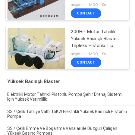
Pistonlu Pompa
negotiable MOQ:1 Set
CONTACT
200HP Motor Tahrikli
Yüksek Basınçlı Blaster,
Tripleks Pistonlu Tip
Kuyu Yıkama Pompası
negotiable MOQ:1 Set
CONTACT
Yüksek Basınçlı Blaster
Elektrikli Motor Tahrikli Pistonlu Pompa Şehir Drenaj Sistemi
İçin Yüksek Verimlilik
SS / Çelik Tahliye Valfli 15KW Elektrikli Yüksek Basınçlı Pistonlu
Pompa
SS / Çelik Emme Ve Boşaltma Vanaları ile Düzgün Çalışan
Yüksek Basınç Pompası