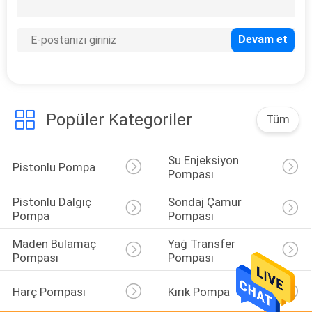
KONTROL
BIZIMLE
11
ILETIŞIME
Pistonlu Dalgıç
GEÇIN
Pompa
Popüler Kategoriler
Tüm
BIR
Su Enjeksiyon 
TEKLIF
Pistonlu Pompa
Pompası
ISTEĞI
Pistonlu Dalgıç 
Sondaj Çamur 
15
Pompa
Pompası
Sondaj Çamur
SITE
Maden Bulamaç 
Yağ Transfer 
Pompası
Pompası
HARITASI
Pompası
Harç Pompası
Kırık Pompa
PRIVACY