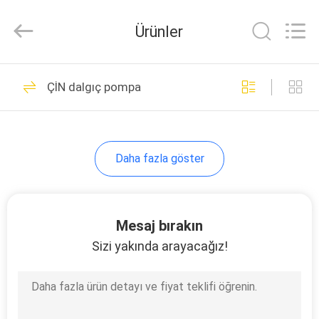
Co.,
Ltd..
All
Ürünler
Rights
Reserved.
Developed
by
EV
ECER
7
ÇİN dalgıç pompa
Pistonlu pompa
ÜRÜN:%
S
Daha fazla göster
HAKKIMIZDA
Mesaj bırakın
18
FABRIKA
Sizi yakında arayacağız!
Su Enjeksiyon
TURU
Pompası
KALITE