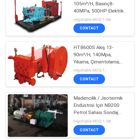
105m³/H, Basınç8-
40MPa, 500HP Elektrik
5
Motorlu Çamur Pompası
negotiable MOQ:1 Set
Tahrikli
CONTACT
Harç Pompası
HTB600S Akış 13-
90m³/H, 140Mpa,
Yıkama, Çimentolama,
Kırma veya Basınç Testi
negotiable MOQ:1
için Araca Monte Çamur
CONTACT
7
Pompası, Boru Bloğu.
Madencilik / Jeotermik
Kırık Pompa
Endüstrisi İçin NB200
Petrol Sahası Sondaj
Çamur Pompası 200HP
negotiable MOQ:1 Set
Motor Tahrikli
CONTACT