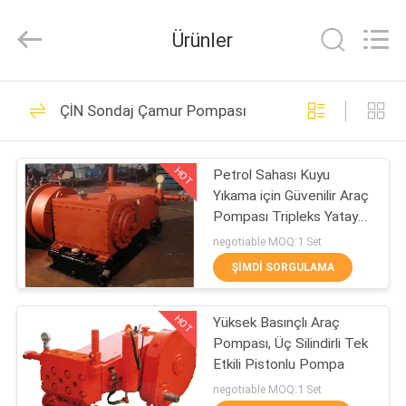
Pump
Co.,
Ltd..
Ürünler
All
Rights
Reserved.
Developed
by
EV
7
ECER
ÇİN Sondaj Çamur Pompası
Pistonlu pompa
ÜRÜN:%
HOT
Petrol Sahası Kuyu
S
Yıkama için Güvenilir Araç
Pompası Tripleks Yatay
HAKKIMIZDA
Piston Tipi
negotiable MOQ:1 Set
ŞIMDI SORGULAMA
18
FABRIKA
Su Enjeksiyon
HOT
Yüksek Basınçlı Araç
TURU
Pompası, Üç Silindirli Tek
Pompası
Etkili Pistonlu Pompa
KALITE
negotiable MOQ:1 Set