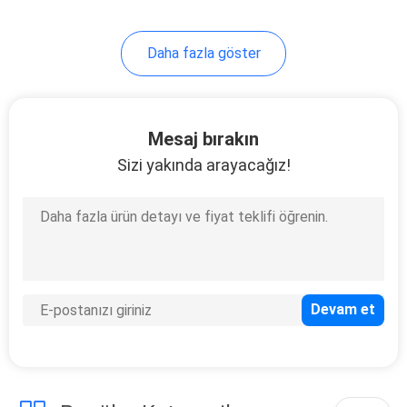
10
Daha fazla göster
Yüksek Basınçlı
Blaster
Mesaj bırakın
Sizi yakında arayacağız!
4
Pompa Kontrol
Kabini