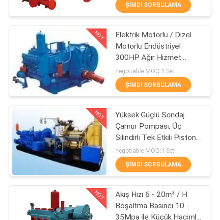
KONTROL
ŞIMDI SORGULAMA
HOT
Elektrik Motorlu / Dizel
BIZIMLE
11
Motorlu Endüstriyel
ILETIŞIME
300HP Ağır Hizmet
Pistonlu Dalgıç
GEÇIN
Çamur Pompası
negotiable MOQ:1 Set
Pompa
ŞIMDI SORGULAMA
BIR
HOT
Yüksek Güçlü Sondaj
TEKLIF
Çamur Pompası, Üç
ISTEĞI
Silindirli Tek Etkili Pistonlu
15
Pompa
negotiable MOQ:1 Set
Sondaj Çamur
SITE
ŞIMDI SORGULAMA
HARITASI
Pompası
HOT
Akış Hızı 6 - 20m³ / H
Boşaltma Basıncı 10 -
PRIVACY
35Mpa ile Küçük Hacimli