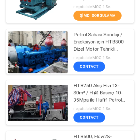
Araç Pompası
POLICY
negotiable MOQ:1 Set
ŞIMDI SORGULAMA
4
Maden Bulamaç
Petrol Sahası Sondajı /
Enjeksiyon için HTB800
Pompası
Dizel Motor Tahrikli
800HP Sondaj Çamur
negotiable MOQ:1 Set
Pompası
CONTACT
HTB250 Akış Hızı 13-
13
80m³ / H @ Basınç 10-
yağ transfer
35Mpa ile Hafif Petrol
Sahası Araç Pompası
negotiable MOQ:1 Set
pompası
CONTACT
HTB500, Flow28-